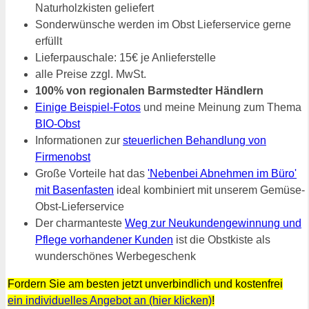
Naturholzkisten geliefert
Sonderwünsche werden im Obst Lieferservice gerne
erfüllt
Lieferpauschale: 15€ je Anlieferstelle
alle Preise zzgl. MwSt.
100% von regionalen Barmstedter Händlern
Einige Beispiel-Fotos
und meine Meinung zum Thema
BIO-Obst
Informationen zur
steuerlichen Behandlung von
Firmenobst
Große Vorteile hat das
'Nebenbei Abnehmen im Büro'
mit Basenfasten
ideal kombiniert mit unserem Gemüse-
Obst-Lieferservice
Der charmanteste
Weg zur Neukundengewinnung und
Pflege vorhandener Kunden
ist die Obstkiste als
wunderschönes Werbegeschenk
Fordern Sie am besten jetzt unverbindlich und kostenfrei
ein individuelles Angebot an (hier klicken)
!