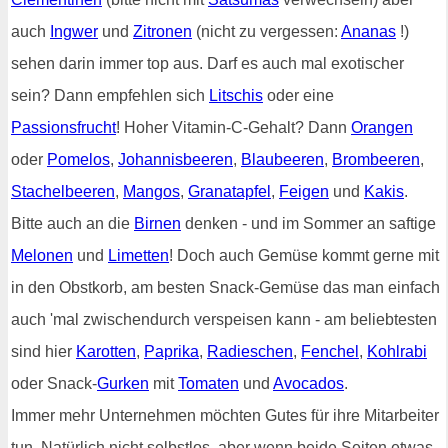
auch
Ingwer
und
Zitronen
(nicht zu vergessen:
Ananas
!)
sehen darin immer top aus. Darf es auch mal exotischer
sein? Dann empfehlen sich
Litschis
oder eine
Passionsfrucht
! Hoher Vitamin-C-Gehalt? Dann
Orangen
oder
Pomelos
,
Johannisbeeren
,
Blaubeeren
,
Brombeeren
,
Stachelbeeren
,
Mangos
,
Granatapfel
,
Feigen
und
Kakis
.
Bitte auch an die
Birnen
denken - und im Sommer an saftige
Melonen
und
Limetten
! Doch auch Gemüse kommt gerne mit
in den Obstkorb, am besten Snack-Gemüse das man einfach
auch 'mal zwischendurch verspeisen kann - am beliebtesten
sind hier
Karotten
,
Paprika
,
Radieschen
,
Fenchel
,
Kohlrabi
oder Snack-
Gurken
mit
Tomaten
und
Avocados
.
Immer mehr Unternehmen möchten Gutes für ihre Mitarbeiter
tun. Natürlich nicht selbstlos, aber wenn beide Seiten etwas