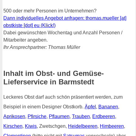
500 oder mehr Personen im Unternehmen?
Dann individuelles Angebot anfragen: thomas.mueller [at]
obstkiste [dot] eu (Klick!)
Dabei gewünschten Wochentag und Anzahl Personen /
Mitarbeiter angeben.
Ihr Ansprechpartner: Thomas Müller
Inhalt im Obst- und Gemüse-
Lieferservice in Barmstedt
Leckeres Obst darf auch schön präsentiert werden, zum
Beispiel in einem Designer Obstkorb.
Äpfel
,
Bananen
,
Aprikosen
,
Pfirsiche
,
Pflaumen
,
Trauben
,
Erdbeeren
,
Kirschen
,
Kiwis
, Zwetschgen,
Heidelbeeren
,
Himbeeren
,
Clementinen
(bitte nicht mit
Satsumas
verwechseln) aber